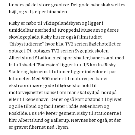
tændes på det store grantræ. Det gode naboskab sættes
højt, og vi hjælper hinanden.
Risby er nabo til Vikingelandsbyen og ligger i
umiddelbar nærhed af Kroppedal Museum og deres
skovlegeplads. Risby huser også Filmstudiet
”Risbystudierne”, hvor bl.a. TV2 serien Badehotellet er
optaget. Pt. optages TV2 serien Sygeplejeskolen.
Albertslund Stadion med sportshaller, baner samt med
friluftsbadet ”Badesøen” ligger kun 1,5 km fra Risby.
Skoler og børneinstitutioner ligger indenfor et par
kilometer. Med 500 meter til motorvejen har vi
ekstraordinære gode tilkørselsforhold til
motorvejsnettet uanset om man skal sydpå, nordpå
eller til København. Der er også kort afstand til bylivet
og alle tilbud og faciliteter i både København og
Roskilde. Bus 144 kører gennem Risby til stationerne i
hhv. Albertslund og Ballerup. Nævnes bør også, at der
er gravet fibernet ned i byen.