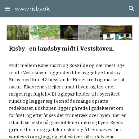
www.risby.dk
Skip to main content
Skip to navigation
Risby - en landsby midt i Vestskoven.
Midt mellem København og Roskilde og nærmest lige
midt i Vestskoven ligger den lille hyggelige landsby
Risby med kun 42 husstande. Her er fred og masser af
natur. Rådyrene strejfer rundt i byen, og her er et
meget rigt fugleliv. Et uglepar holder til i byen året
rundt og lægger æg i een af de mange opsatte
redekasser. Blishønen ligger på rede i gadekæret om
foråret, og efterår ses der tranetræk over byen. Der er
islandske heste på græsfoldene omkring byen. Byens
grønne forter og gadekær skal også fremhæves, her
samles vi om gløgg og æbleskiver, når julelysene